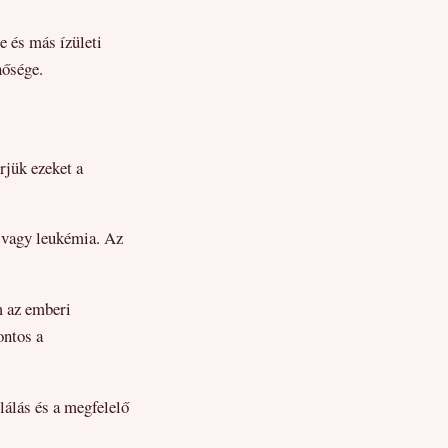
e és más ízületi
nősége.
rjük ezeket a
a vagy leukémia. Az
m az emberi
ontos a
álás és a megfelelő