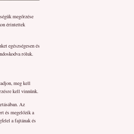
szségük megőrzése
n érintettek
nket egészségesen és
ondoskodva róluk.
adjon, meg kell
rzésre kell vinnünk.
artásában. Az
rt és megelőzik a
elel a fajtának és