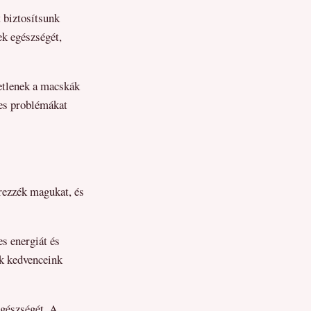
 biztosítsunk
ek egészségét,
etlenek a macskák
ges problémákat
rezzék magukat, és
es energiát és
ük kedvenceink
egészségét. A