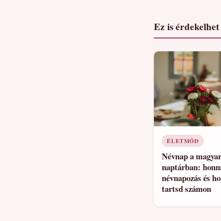
Ez is érdekelhet
ÉLETMÓD
Névnap a magya
naptárban: honn
névnapozás és h
tartsd számon