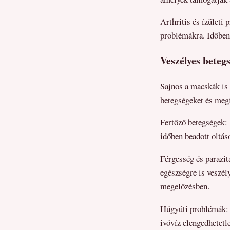
Arthritis és ízületi
problémákra. Időben 
Veszélyes beteg
Sajnos a macskák is
betegségeket és megf
Fertőző betegségek: 
időben beadott oltás
Férgesség és parazi
egészségre is veszély
megelőzésben.
Húgyúti problémák: 
ivóvíz elengedhetetl