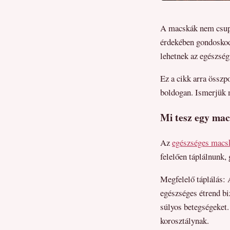
A macskák nem csupá
érdekében gondoskod
lehetnek az egészsé
Ez a cikk arra összp
boldogan. Ismerjük m
Mi tesz egy mac
Az
egészséges macska
felelően táplálnunk,
Megfelelő táplálás:
egészséges étrend bi
súlyos betegségeket.
korosztálynak.