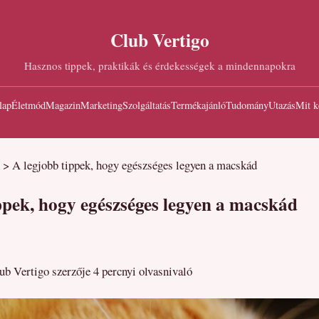
Club Vertigo
Hasznos tippek, praktikák és érdekességek a mindennapokra
lap
Életmód
Magazin
Marketing
Szolgáltatás
Termékajánló
Tudomány
Utazás
Mit k
>
A legjobb tippek, hogy egészséges legyen a macskád
ppek, hogy egészséges legyen a macskád
lub Vertigo szerzője
4 percnyi olvasnivaló