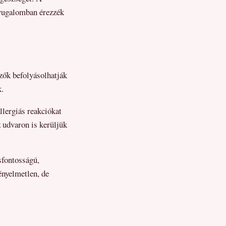
nyugalomban érezzék
zők befolyásolhatják
k.
llergiás reakciókat
 udvaron is kerüljük
sfontosságú,
ényelmetlen, de