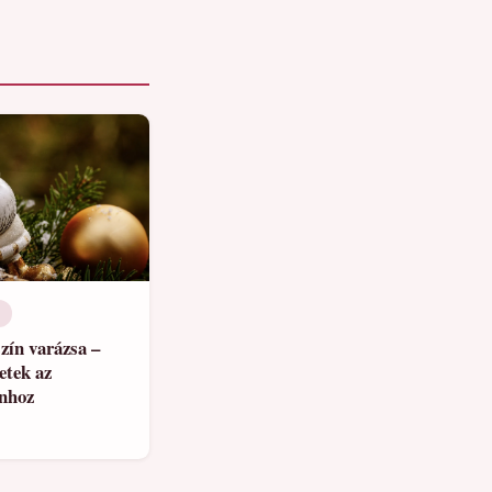
D
szín varázsa –
etek az
nhoz