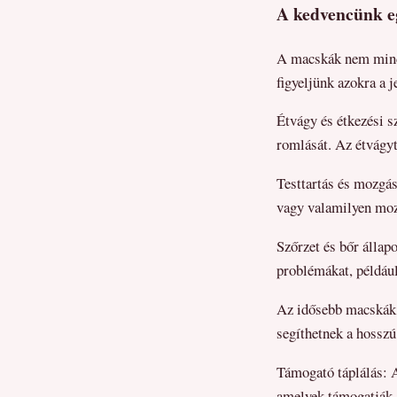
A kedvencünk eg
A macskák nem mindig
figyeljünk azokra a 
Étvágy és étkezési s
romlását. Az étvágyt
Testtartás és mozgá
vagy valamilyen moz
Szőrzet és bőr állap
problémákat, például
Az idősebb macskák 
segíthetnek a hosszú
Támogató táplálás: A
amelyek támogatják a