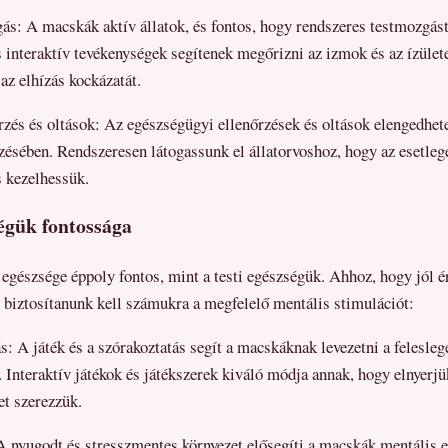
s: A macskák aktív állatok, és fontos, hogy rendszeres testmozgást
 interaktív tevékenységek segítenek megőrizni az izmok és az ízület
az elhízás kockázatát.
zés és oltások: Az egészségügyi ellenőrzések és oltások elengedhet
ésében. Rendszeresen látogassunk el állatorvoshoz, hogy az esetle
s kezelhessük.
égük fontossága
gészsége éppoly fontos, mint a testi egészségük. Ahhoz, hogy jól é
t, biztosítanunk kell számukra a megfelelő mentális stimulációt:
s: A játék és a szórakoztatás segít a macskáknak levezetni a felesleg
. Interaktív játékok és játékszerek kiváló módja annak, hogy elnyerj
et szerezzük.
A nyugodt és stresszmentes környezet elősegíti a macskák mentális 