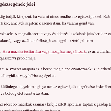
észségének jelei
 tudják kifejezni, ha valami nincs rendben az egészségükkel. Ezér
jelekre, amelyek segítenek azonosítani, ha valami gond van.
zokások: A megváltozott étvágy és étkezési szokások jelezhetik az e
alanság vagy az állandó éhségérzet figyelmeztető jel lehet.
s:
Ha a macska testtartása vagy mozgása megváltozik
, ez arra utalh
gásszervi problémája.
ota: A szőrzet állapota és a bőrön megjelenő elváltozások is jelezhet
 allergiákat vagy bőrbetegségeket.
különleges figyelmet igényelnek az egészségük megőrzése érdekében
 és boldog élet fenntartásában.
z idősebb macskák számára kifejlesztett speciális táplálék gazdag 
z egészséges ízületeket és emésztést.