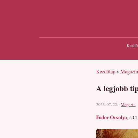
Kezdő
Kezdőlap
>
Magazin
A legjobb ti
2023. 07. 22. ·
Magazin
Fodor Orsolya
, a C