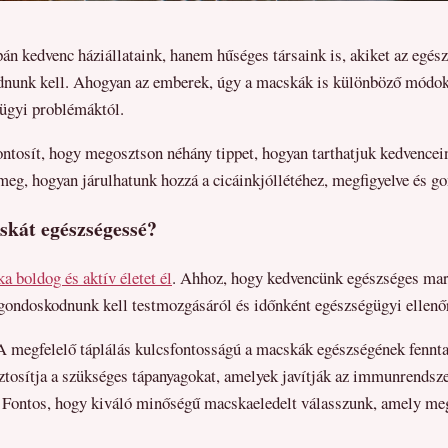
n kedvenc háziállataink, hanem hűséges társaink is, akiket az egé
nunk kell. Ahogyan az emberek, úgy a macskák is különböző módoko
gügyi problémáktól.
ontosít, hogy megosztson néhány tippet, hogyan tarthatjuk kedvencei
eg, hogyan járulhatunk hozzá a cicáinkjóllétéhez, megfigyelve és g
skát egészségessé?
 boldog és aktív életet él
. Ahhoz, hogy kedvencünk egészséges mar
 gondoskodnunk kell testmozgásáról és időnként egészségügyi ellenő
 A megfelelő táplálás kulcsfontosságú a macskák egészségének fennt
ztosítja a szükséges tápanyagokat, amelyek javítják az immunrendsze
 Fontos, hogy kiváló minőségű macskaeledelt válasszunk, amely megf