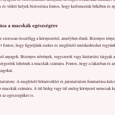
 és védett helyek biztosítása fontos, hogy kedvenceink békében és 
ása a macskák egészségére
 szorosan összefügg a környezettel, amelyben élnek. Bizonyos ténye
rt fontos, hogy figyeljünk ezekre és megfelelő intézkedéseket tegyün
ő anyagok: Bizonyos növények, vegyszerek vagy háztartási tárgyak a
érgezőek lehetnek a macskák számára. Fontos, hogy a lakásban és az
yagokat.
tartalom: A megfelelő hőmérséklet és páratartalom fenntartása kulc
b macskák számára. A túl hideg vagy túl meleg környezet nemcsak k
t az egészségükre is.