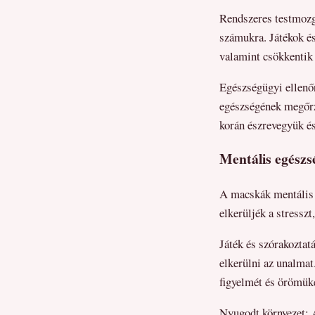
Rendszeres testmozgá
számukra. Játékok és
valamint csökkentik 
Egészségügyi ellenőr
egészségének megőrz
korán észrevegyük é
Mentális egészs
A macskák mentális e
elkerüljék a stressz
Játék és szórakoztatá
elkerülni az unalmat
figyelmét és örömük
Nyugodt környezet: 