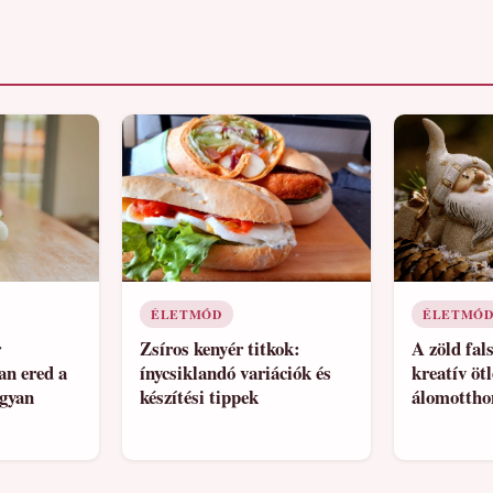
ÉLETMÓD
ÉLETMÓ
r
Zsíros kenyér titkok:
A zöld fal
an ered a
ínycsiklandó variációk és
kreatív ötl
ogyan
készítési tippek
álomottho