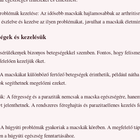
 problémák kezelése: Az idősebb macskák hajlamosabbak az arthritisr
észlelve és kezelve az ilyen problémákat, javulhat a macskák életmi
ségek és kezelésük
 sérülékenyek bizonyos betegségekkel szemben. Fontos, hogy felisme
elelően kezeljük őket.
A macskákat különböző fertőző betegségek érinthetik, például náth
ok segíthetnek megelőzni ezeket.
ták: A férgesség és a paraziták nemcsak a macska egészségére, hane
t jelenthetnek. A rendszeres féreghajtás és parazitaellenes kezelés f
A húgyúti problémák gyakoriak a macskák körében. A megfelelő tápl
en a húgyúti egészség fenntartásához.