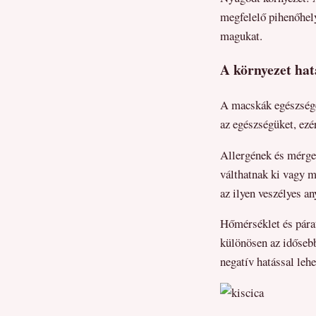
megfelelő pihenőhely
magukat.
A környezet hat
A macskák egészsége
az egészségüket, ezé
Allergének és mérgez
válthatnak ki vagy m
az ilyen veszélyes an
Hőmérséklet és pára
különösen az időseb
negatív hatással lehe