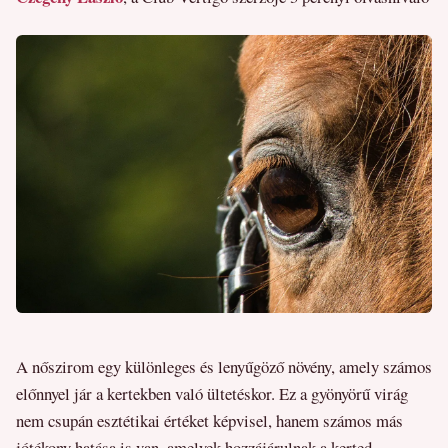
A nőszirom egy különleges és lenyűgöző növény, amely számos
előnnyel jár a kertekben való ültetéskor. Ez a gyönyörű virág
nem csupán esztétikai értéket képvisel, hanem számos más
jótékony hatása is van, amelyek hozzájárulnak a kerted