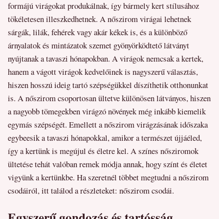
formájú virágokat produkálnak, így bármely kert stílusához
tökéletesen illeszkedhetnek. A nőszirom virágai lehetnek
sárgák, lilák, fehérek vagy akár kékek is, és a különböző
árnyalatok és mintázatok szemet gyönyörködtető látványt
nyújtanak a tavaszi hónapokban. A virágok nemcsak a kertek,
hanem a vágott virágok kedvelőinek is nagyszerű választás,
hiszen hosszú ideig tartó szépségükkel díszíthetik otthonunkat
is. A nőszirom csoportosan ültetve különösen látványos, hiszen
a nagyobb tömegekben virágzó növények még inkább kiemelik
egymás szépségét. Emellett a nőszirom virágzásának időszaka
egybeesik a tavaszi hónapokkal, amikor a természet újjáéled,
így a kertünk is megújul és életre kel. A színes nősziromok
ültetése tehát valóban remek módja annak, hogy színt és életet
vigyünk a kertünkbe. Ha szeretnél többet megtudni a nőszirom
csodáiról, itt találod a részleteket: nőszirom csodái.
Egyszerű gondozás és tartósság