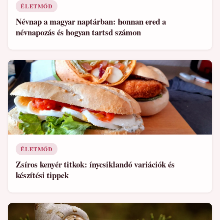
ÉLETMÓD
Névnap a magyar naptárban: honnan ered a
névnapozás és hogyan tartsd számon
ÉLETMÓD
Zsíros kenyér titkok: ínycsiklandó variációk és
készítési tippek