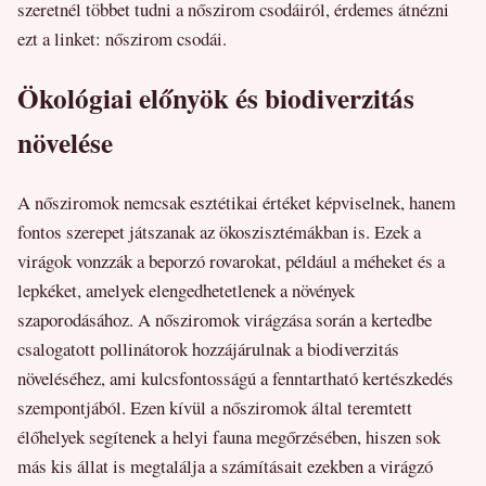
szeretnél többet tudni a nőszirom csodáiról, érdemes átnézni
ezt a linket: nőszirom csodái.
Ökológiai előnyök és biodiverzitás
növelése
A nősziromok nemcsak esztétikai értéket képviselnek, hanem
fontos szerepet játszanak az ökoszisztémákban is. Ezek a
virágok vonzzák a beporzó rovarokat, például a méheket és a
lepkéket, amelyek elengedhetetlenek a növények
szaporodásához. A nősziromok virágzása során a kertedbe
csalogatott pollinátorok hozzájárulnak a biodiverzitás
növeléséhez, ami kulcsfontosságú a fenntartható kertészkedés
szempontjából. Ezen kívül a nősziromok által teremtett
élőhelyek segítenek a helyi fauna megőrzésében, hiszen sok
más kis állat is megtalálja a számításait ezekben a virágzó