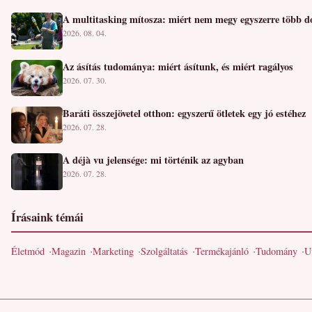
A multitasking mítosza: miért nem megy egyszerre több d
2026. 08. 04.
Az ásítás tudománya: miért ásítunk, és miért ragályos
2026. 07. 30.
Baráti összejövetel otthon: egyszerű ötletek egy jó estéhez
2026. 07. 28.
A déjà vu jelensége: mi történik az agyban
2026. 07. 28.
Írásaink témái
Életmód
Magazin
Marketing
Szolgáltatás
Termékajánló
Tudomány
U