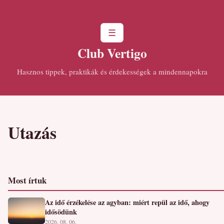
☰
Club Vertigo
Hasznos tippek, praktikák és érdekességek a mindennapokra
Utazás
Most írtuk
Az idő érzékelése az agyban: miért repül az idő, ahogy
idősödünk
2026. 08. 06.