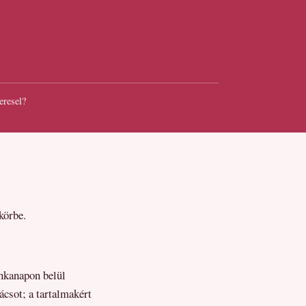
eresel?
körbe.
nkanapon belül
ácsot; a tartalmakért