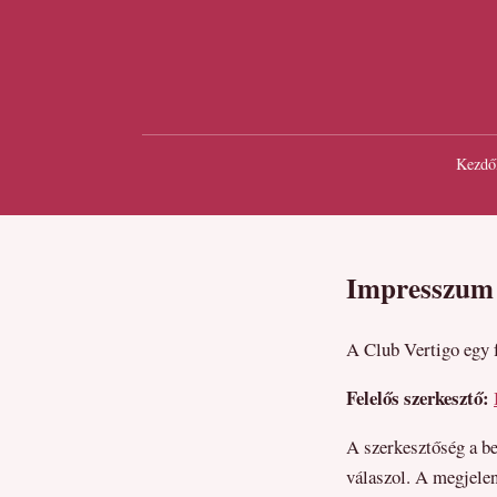
Kezdő
Impresszum
A Club Vertigo egy f
Felelős szerkesztő:
A szerkesztőség a b
válaszol. A megjelent