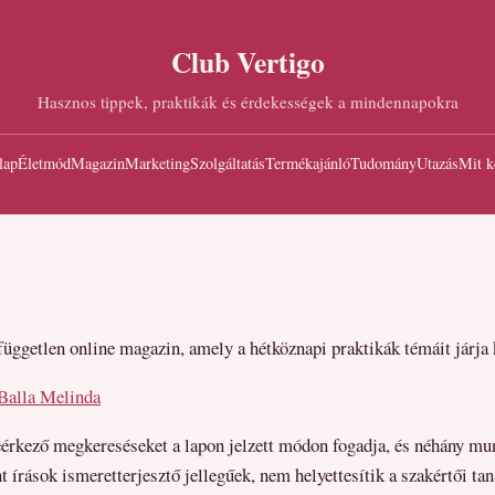
Club Vertigo
Hasznos tippek, praktikák és érdekességek a mindennapokra
lap
Életmód
Magazin
Marketing
Szolgáltatás
Termékajánló
Tudomány
Utazás
Mit k
üggetlen online magazin, amely a hétköznapi praktikák témáit járja 
Balla Melinda
eérkező megkereséseket a lapon jelzett módon fogadja, és néhány mu
 írások ismeretterjesztő jellegűek, nem helyettesítik a szakértői tan