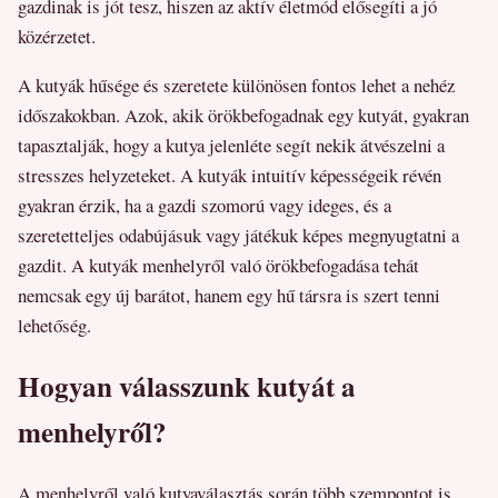
gazdinak is jót tesz, hiszen az aktív életmód elősegíti a jó
közérzetet.
A kutyák hűsége és szeretete különösen fontos lehet a nehéz
időszakokban. Azok, akik örökbefogadnak egy kutyát, gyakran
tapasztalják, hogy a kutya jelenléte segít nekik átvészelni a
stresszes helyzeteket. A kutyák intuitív képességeik révén
gyakran érzik, ha a gazdi szomorú vagy ideges, és a
szeretetteljes odabújásuk vagy játékuk képes megnyugtatni a
gazdit. A kutyák menhelyről való örökbefogadása tehát
nemcsak egy új barátot, hanem egy hű társra is szert tenni
lehetőség.
Hogyan válasszunk kutyát a
menhelyről?
A menhelyről való kutyaválasztás során több szempontot is