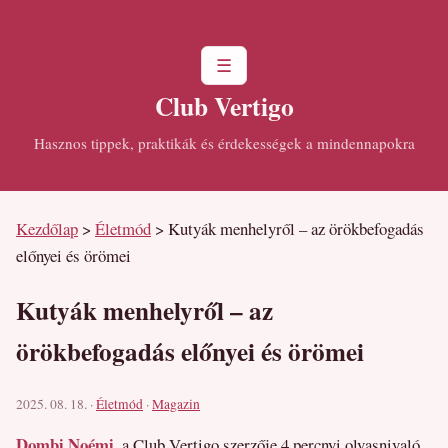
☰
Club Vertigo
Hasznos tippek, praktikák és érdekességek a mindennapokra
Kezdőlap
>
Életmód
>
Kutyák menhelyről – az örökbefogadás
előnyei és örömei
Kutyák menhelyről – az
örökbefogadás előnyei és örömei
2025. 08. 18. ·
Életmód
·
Magazin
Dombi Noémi
, a Club Vertigo szerzője
4 percnyi olvasnivaló