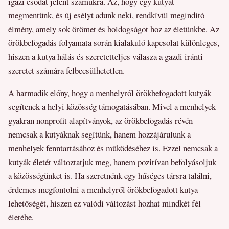
igazi csodát jelent számukra. Az, hogy egy kutyát
megmentünk, és új esélyt adunk neki, rendkívül megindító
élmény, amely sok örömet és boldogságot hoz az életünkbe. Az
örökbefogadás folyamata során kialakuló kapcsolat különleges,
hiszen a kutya hálás és szeretetteljes válasza a gazdi iránti
szeretet számára felbecsülhetetlen.
A harmadik előny, hogy a menhelyről örökbefogadott kutyák
segítenek a helyi közösség támogatásában. Mivel a menhelyek
gyakran nonprofit alapítványok, az örökbefogadás révén
nemcsak a kutyáknak segítünk, hanem hozzájárulunk a
menhelyek fenntartásához és működéséhez is. Ezzel nemcsak a
kutyák életét változtatjuk meg, hanem pozitívan befolyásoljuk
a közösségünket is. Ha szeretnénk egy hűséges társra találni,
érdemes megfontolni a menhelyről örökbefogadott kutya
lehetőségét, hiszen ez valódi változást hozhat mindkét fél
életébe.