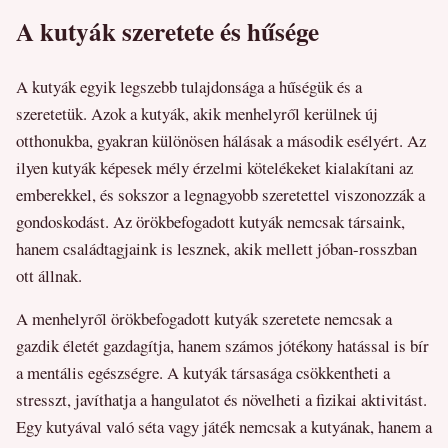
A kutyák szeretete és hűsége
A kutyák egyik legszebb tulajdonsága a hűségük és a
szeretetük. Azok a kutyák, akik menhelyről kerülnek új
otthonukba, gyakran különösen hálásak a második esélyért. Az
ilyen kutyák képesek mély érzelmi kötelékeket kialakítani az
emberekkel, és sokszor a legnagyobb szeretettel viszonozzák a
gondoskodást. Az örökbefogadott kutyák nemcsak társaink,
hanem családtagjaink is lesznek, akik mellett jóban-rosszban
ott állnak.
A menhelyről örökbefogadott kutyák szeretete nemcsak a
gazdik életét gazdagítja, hanem számos jótékony hatással is bír
a mentális egészségre. A kutyák társasága csökkentheti a
stresszt, javíthatja a hangulatot és növelheti a fizikai aktivitást.
Egy kutyával való séta vagy játék nemcsak a kutyának, hanem a