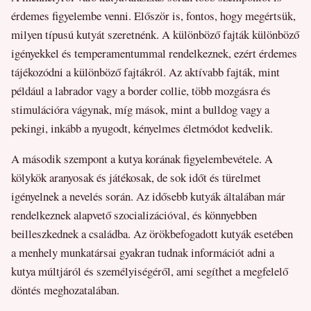
érdemes figyelembe venni. Először is, fontos, hogy megértsük,
milyen típusú kutyát szeretnénk. A különböző fajták különböző
igényekkel és temperamentummal rendelkeznek, ezért érdemes
tájékozódni a különböző fajtákról. Az aktívabb fajták, mint
például a labrador vagy a border collie, több mozgásra és
stimulációra vágynak, míg mások, mint a bulldog vagy a
pekingi, inkább a nyugodt, kényelmes életmódot kedvelik.
A második szempont a kutya korának figyelembevétele. A
kölykök aranyosak és játékosak, de sok időt és türelmet
igényelnek a nevelés során. Az idősebb kutyák általában már
rendelkeznek alapvető szocializációval, és könnyebben
beilleszkednek a családba. Az örökbefogadott kutyák esetében
a menhely munkatársai gyakran tudnak információt adni a
kutya múltjáról és személyiségéről, ami segíthet a megfelelő
döntés meghozatalában.