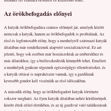
Az örökbefogadás előnyei
A kutyák örökbefogadása számos előnnyel jár, amelyek között
nemcsak a kutyák, hanem az örökbefogadók is profitálnak. Az
első és legfontosabb előny, hogy a menhelyről származó kutyák
általában már rendelkeznek alapvető szocializációval. Ez azt
jelenti, hogy sok esetben már hozzászoktak az emberekhez és
más állatokhoz, így a beilleszkedésük könnyebb lehet. Emellett
a menhelyek gyakran végeznek egészségügyi ellenőrzéseket, és
a kutyák oltásai is naprakészen vannak, így a gazdiknak
kevesebb gondot kell viselniük az első időszakban.
A második előny, hogy az örökbefogadott kutyák története
sokszor megható. Az ilyen kutyák általában nehéz körülmények
között éltek előző életükben, és az új gazdival való találkozásuk