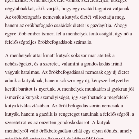
négylábúakkal, akik várják, hogy egy család tagjaivá váljanak.
Az örökbefogadás nemcsak a kutyák életét változtatja meg,
hanem az örökbefogadó családok életét is gazdagítja. Ahogy
egyre több ember ismeri fel a menhelyek fontosságát, úgy nő a
felelősségteljes örökbefogadások száma is.
A menhelyek által kínált kutyák sokszor már átélték a
nehézségeket, és a szeretet, valamint a gondoskodás iránti
vágyuk hatalmas. Az örökbefogadással nemcsak egy új életet
adunk a kutyáknak, hanem sokszor egy új, kényszerhelyzetbe
került barátot is nyerünk. A menhelyek munkatársai gyakran jól
ismerik a kutyák személyiségét, így segíthetnek a megfelelő
kutya kiválasztásában. Az örökbefogadás során nemcsak a
kutyák, hanem a gazdik is rengeteget tanulnak a felelősségről, a
szeretetről és az önzetlen gondoskodásról. A kutyák
menhelyről való örökbefogadása tehát egy olyan döntés, amely
mindkét fél számára örömteli és kifizetődő lehet.