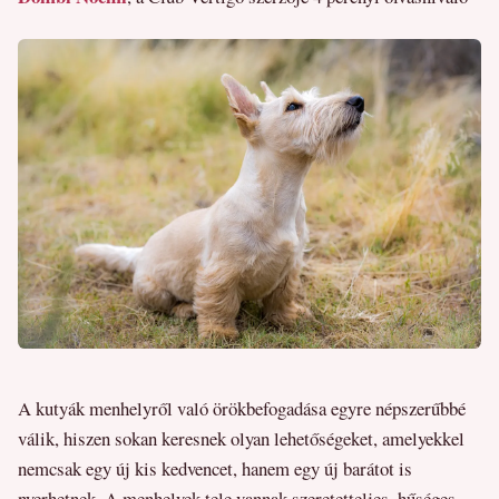
A kutyák menhelyről való örökbefogadása egyre népszerűbbé
válik, hiszen sokan keresnek olyan lehetőségeket, amelyekkel
nemcsak egy új kis kedvencet, hanem egy új barátot is
nyerhetnek. A menhelyek tele vannak szeretetteljes, hűséges