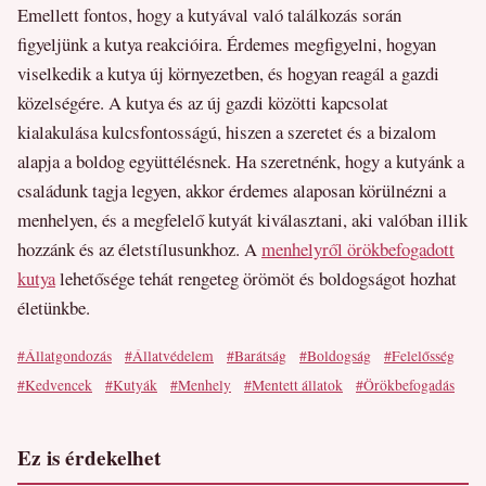
Emellett fontos, hogy a kutyával való találkozás során
figyeljünk a kutya reakcióira. Érdemes megfigyelni, hogyan
viselkedik a kutya új környezetben, és hogyan reagál a gazdi
közelségére. A kutya és az új gazdi közötti kapcsolat
kialakulása kulcsfontosságú, hiszen a szeretet és a bizalom
alapja a boldog együttélésnek. Ha szeretnénk, hogy a kutyánk a
családunk tagja legyen, akkor érdemes alaposan körülnézni a
menhelyen, és a megfelelő kutyát kiválasztani, aki valóban illik
hozzánk és az életstílusunkhoz. A
menhelyről örökbefogadott
kutya
lehetősége tehát rengeteg örömöt és boldogságot hozhat
életünkbe.
#Állatgondozás
#Állatvédelem
#Barátság
#Boldogság
#Felelősség
#Kedvencek
#Kutyák
#Menhely
#Mentett állatok
#Örökbefogadás
Ez is érdekelhet