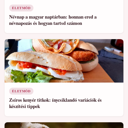
ÉLETMÓD
Névnap a magyar naptárban: honnan ered a
névnapozás és hogyan tartsd számon
ÉLETMÓD
Zsíros kenyér titkok: ínycsiklandó variációk és
készítési tippek