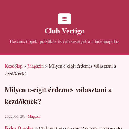
☰
Club Vertigo
Hasznos tippek, praktikák és érdekességek a mindennapokra
Kezdőlap
>
Magazin
>
Milyen e-cigit érdemes választani a
kezdőknek?
Milyen e-cigit érdemes választani a
kezdőknek?
2022. 06. 29. ·
Magazin
Fodor Orsolya
, a Club Vertigo szerzője
2 percnyi olvasnivaló