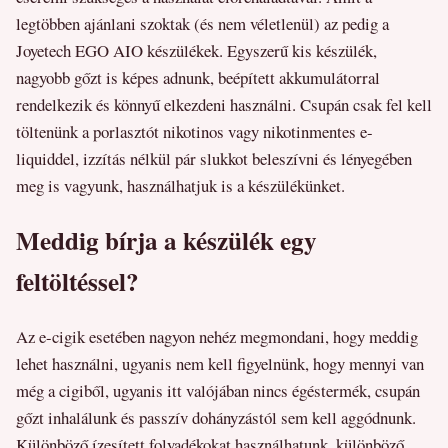
legtöbben ajánlani szoktak (és nem véletlenül) az pedig a
Joyetech EGO AIO készülékek. Egyszerű kis készülék,
nagyobb gőzt is képes adnunk, beépített akkumulátorral
rendelkezik és könnyű elkezdeni használni. Csupán csak fel kell
töltenünk a porlasztót nikotinos vagy nikotinmentes e-
liquiddel, izzítás nélkül pár slukkot beleszívni és lényegében
meg is vagyunk, használhatjuk is a készülékünket.
Meddig bírja a készülék egy
feltöltéssel?
Az e-cigik esetében nagyon nehéz megmondani, hogy meddig
lehet használni, ugyanis nem kell figyelnünk, hogy mennyi van
még a cigiből, ugyanis itt valójában nincs égéstermék, csupán
gőzt inhalálunk és passzív dohányzástól sem kell aggódnunk.
Különböző ízesített folyadékokat használhatunk, különböző