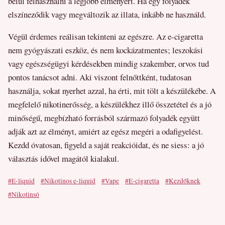
belül felhasználni a legjobb élményért. Ha egy folyadék
elszíneződik vagy megváltozik az illata, inkább ne használd.
Végül érdemes reálisan tekinteni az egészre. Az e-cigaretta
nem gyógyászati eszköz, és nem kockázatmentes; leszokási
vagy egészségügyi kérdésekben mindig szakember, orvos tud
pontos tanácsot adni. Aki viszont felnőttként, tudatosan
használja, sokat nyerhet azzal, ha érti, mit tölt a készülékébe. A
megfelelő nikotinerősség, a készülékhez illő összetétel és a jó
minőségű, megbízható forrásból származó folyadék együtt
adják azt az élményt, amiért az egész megéri a odafigyelést.
Kezdd óvatosan, figyeld a saját reakcióidat, és ne siess: a jó
választás idővel magától kialakul.
#E-liquid
#Nikotinos e-liquid
#Vape
#E-cigaretta
#Kezdőknek
#Nikotinsó