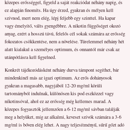
közepes erősséggel, figyeld a saját reakciódat néhány napig, és
ez alapján finomíts. Ha úgy érzed, gyakran és mélyen kell
szívnod, mert nem elég, lépj feljebb egy szinttel. Ha kapar
vagy émelyítő, válts gyengébbre. A nikotin függőséget okozó
anyag, ezért a hosszú távú, felelős cél sokak számára az erősség
fokozatos csökkentése, nem a növelése. Türelemmel néhány hét
alatt kialakul a személyes optimum, és onnantól már csak az
utánpótlásra kell figyelned.
Konkrét tájékozódásként néhány durva támpont segíthet, bár
mindenkinél más az igazi optimum. Az erős dohányosok
gyakran a magasabb, nagyjából 12-20 mg/ml körüli
tartományból indulnak, különösen kis pod eszközzel vagy
nikotinsóval, ahol ez az erősség még kellemes marad. A
közepes fogyasztók jellemzően a 6-12 mg/ml sávban találják
meg a helyüket, míg az alkalmi, keveset szívók számára a 3-6
mg/ml is bőven elég lehet. A nagy teljesítményű, sűrű gőzt adó