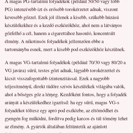
A magas PG-tartalmú folyadékok (például 50/50 vagy több
PG) intenzívebb ízt és erősebb torokérzetet adnak, viszont
kevesebb gőzzel. Ezek jól illenek a kisebb, szűkebb húzású
készülékekhez és a kezdő eszközökhöz, ahol nem a látványos
gőzfelhő a cél, hanem a cigarettához hasonló, koncentrált
élmény. A nikotinsós folyadékok jellemzően ebbe a
tartományba esnek, mert a kisebb pod eszközökhöz készülnek.
A magas VG-tartalmú folyadékok (például 70/30 vagy 80/20 a
VG javára) sűrű, testes gőzt adnak, lágyabb torokérzettel és
kicsit visszafogottabb ízintenzitással. Ezek a nagyobb
teljesítményű, direkt tüdőre szívós készülékek világába valók,
ahol a bőséges gőz a lényeg. Kezdőként fontos, hogy a folyadék
arányát a készülékedhez igazítsd: ha egy sűrű, magas VG-s
folyadékot töltesz egy apró pod eszközbe, az eltömődhet és
gyengén fog működni, fordítva pedig karcos és túl tömény lehet
az élmény. A gyártók általában feltüntetik az ajánlott