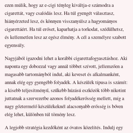
ezen múlik, hogy az e-cigi tényleg kiváltja-e számodra a
cigarettát, vagy csalódás lesz. Ha túl gyengét választasz,
hiányérzeted lesz, és könnyen visszanyúlsz a hagyományos
cigarettáért. Ha túl erőset, kaparhatja a torkodat, szédülhetsz,
és kellemetlen lesz az egész élmény. A cél a személyre szabott
egyensúly.
Nagyjából igazodni lehet a korábbi cigarettafogyasztáshoz. Aki
naponta egy dobozzal vagy annál többet szívott, jellemzően a
magasabb tartományból indul, aki keveset és alkalmanként,
annak elég egy gyengébb folyadék. A készülék típusa is számít:
a kisebb teljesítményű, szűkebb húzású eszközök több nikotint
juttatnak a szervezetbe azonos folyadékerősség mellett, míg a
nagy gőztermelő készülékeknél alacsonyabb erősség is bőven
elég lehet, különben túl tömény lesz.
A legjobb stratégia kezdőként az óvatos közelítés. Indulj egy