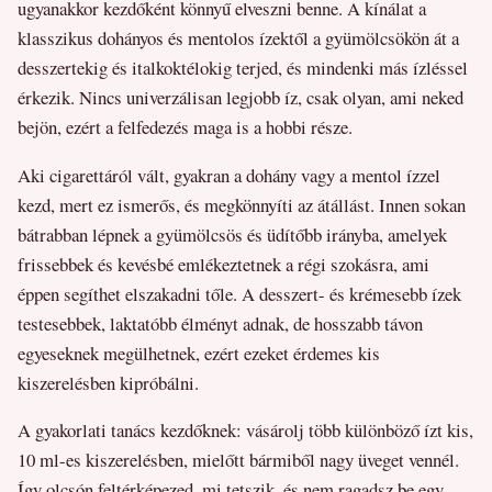
ugyanakkor kezdőként könnyű elveszni benne. A kínálat a
klasszikus dohányos és mentolos ízektől a gyümölcsökön át a
desszertekig és italkoktélokig terjed, és mindenki más ízléssel
érkezik. Nincs univerzálisan legjobb íz, csak olyan, ami neked
bejön, ezért a felfedezés maga is a hobbi része.
Aki cigarettáról vált, gyakran a dohány vagy a mentol ízzel
kezd, mert ez ismerős, és megkönnyíti az átállást. Innen sokan
bátrabban lépnek a gyümölcsös és üdítőbb irányba, amelyek
frissebbek és kevésbé emlékeztetnek a régi szokásra, ami
éppen segíthet elszakadni tőle. A desszert- és krémesebb ízek
testesebbek, laktatóbb élményt adnak, de hosszabb távon
egyeseknek megülhetnek, ezért ezeket érdemes kis
kiszerelésben kipróbálni.
A gyakorlati tanács kezdőknek: vásárolj több különböző ízt kis,
10 ml-es kiszerelésben, mielőtt bármiből nagy üveget vennél.
Így olcsón feltérképezed, mi tetszik, és nem ragadsz be egy