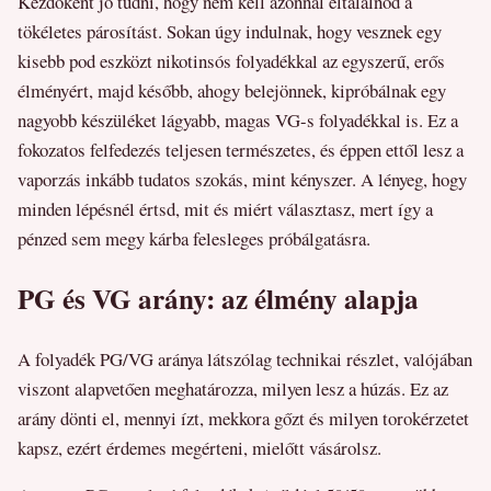
Kezdőként jó tudni, hogy nem kell azonnal eltalálnod a
tökéletes párosítást. Sokan úgy indulnak, hogy vesznek egy
kisebb pod eszközt nikotinsós folyadékkal az egyszerű, erős
élményért, majd később, ahogy belejönnek, kipróbálnak egy
nagyobb készüléket lágyabb, magas VG-s folyadékkal is. Ez a
fokozatos felfedezés teljesen természetes, és éppen ettől lesz a
vaporzás inkább tudatos szokás, mint kényszer. A lényeg, hogy
minden lépésnél értsd, mit és miért választasz, mert így a
pénzed sem megy kárba felesleges próbálgatásra.
PG és VG arány: az élmény alapja
A folyadék PG/VG aránya látszólag technikai részlet, valójában
viszont alapvetően meghatározza, milyen lesz a húzás. Ez az
arány dönti el, mennyi ízt, mekkora gőzt és milyen torokérzetet
kapsz, ezért érdemes megérteni, mielőtt vásárolsz.