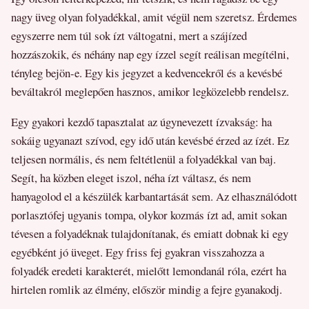
nagy üveg olyan folyadékkal, amit végül nem szeretsz. Érdemes
egyszerre nem túl sok ízt váltogatni, mert a szájízed
hozzászokik, és néhány nap egy ízzel segít reálisan megítélni,
tényleg bejön-e. Egy kis jegyzet a kedvencekről és a kevésbé
beváltakról meglepően hasznos, amikor legközelebb rendelsz.
Egy gyakori kezdő tapasztalat az úgynevezett ízvakság: ha
sokáig ugyanazt szívod, egy idő után kevésbé érzed az ízét. Ez
teljesen normális, és nem feltétlenül a folyadékkal van baj.
Segít, ha közben eleget iszol, néha ízt váltasz, és nem
hanyagolod el a készülék karbantartását sem. Az elhasználódott
porlasztófej ugyanis tompa, olykor kozmás ízt ad, amit sokan
tévesen a folyadéknak tulajdonítanak, és emiatt dobnak ki egy
egyébként jó üveget. Egy friss fej gyakran visszahozza a
folyadék eredeti karakterét, mielőtt lemondanál róla, ezért ha
hirtelen romlik az élmény, először mindig a fejre gyanakodj.