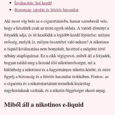
Ízválasztás: hol kezdd
Biztonság, tárolás és felelős használat
Aki most vág bele az e-cigarettázásba, hamar szembesül vele,
hogy a készülék csak az érem egyik oldala. A valódi élményt a
folyadék adja, és itt kezdődik a legtöbb kezdő fejtörése: milyen
erősség, melyik íz, milyen összetétel való nekem? A nikotinos
e-liquid kiválasztása nem bonyolult, ha érted a mögötte lévő
néhány alapfogalmat. Ez a cikk végigveszi, miből áll a folyadék,
hogyan találd meg a hozzád illő nikotinerősséget, mi a
különbség a nikotinsó és a hagyományos nikotin között, és mire
figyelj a biztonság és a felelős használat érdekében. Fontos: az
e-cigaretta és a nikotintartalmú termékek kizárólag
nagykorúaknak szólnak, és a nikotin függőséget okozó anyag.
Miből áll a nikotinos e-liquid