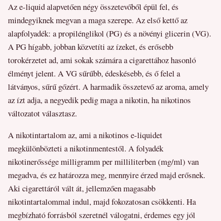
Az e-liquid alapvetően négy összetevőből épül fel, és
mindegyiknek megvan a maga szerepe. Az első kettő az
alapfolyadék: a propilénglikol (PG) és a növényi glicerin (VG).
A PG hígabb, jobban közvetíti az ízeket, és erősebb
torokérzetet ad, ami sokak számára a cigarettához hasonló
élményt jelent. A VG sűrűbb, édeskésebb, és ő felel a
látványos, sűrű gőzért. A harmadik összetevő az aroma, amely
az ízt adja, a negyedik pedig maga a nikotin, ha nikotinos
változatot választasz.
A nikotintartalom az, ami a nikotinos e-liquidet
megkülönbözteti a nikotinmentestől. A folyadék
nikotinerőssége milligramm per milliliterben (mg/ml) van
megadva, és ez határozza meg, mennyire érzed majd erősnek.
Aki cigarettáról vált át, jellemzően magasabb
nikotintartalommal indul, majd fokozatosan csökkenti. Ha
megbízható forrásból szeretnél válogatni, érdemes egy jól