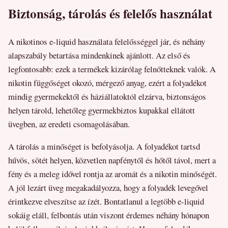
Biztonság, tárolás és felelős használat
A nikotinos e-liquid használata felelősséggel jár, és néhány
alapszabály betartása mindenkinek ajánlott. Az első és
legfontosabb: ezek a termékek kizárólag felnőtteknek valók. A
nikotin függőséget okozó, mérgező anyag, ezért a folyadékot
mindig gyermekektől és háziállatoktól elzárva, biztonságos
helyen tárold, lehetőleg gyermekbiztos kupakkal ellátott
üvegben, az eredeti csomagolásában.
A tárolás a minőséget is befolyásolja. A folyadékot tartsd
hűvös, sötét helyen, közvetlen napfénytől és hőtől távol, mert a
fény és a meleg idővel rontja az aromát és a nikotin minőségét.
A jól lezárt üveg megakadályozza, hogy a folyadék levegővel
érintkezve elveszítse az ízét. Bontatlanul a legtöbb e-liquid
sokáig eláll, felbontás után viszont érdemes néhány hónapon