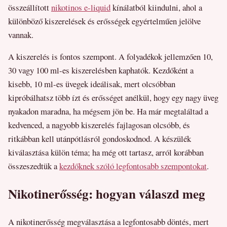
összeállított
nikotinos e-liquid
kínálatból kiindulni, ahol a
különböző kiszerelések és erősségek egyértelműen jelölve
vannak.
A kiszerelés is fontos szempont. A folyadékok jellemzően 10,
30 vagy 100 ml-es kiszerelésben kaphatók. Kezdőként a
kisebb, 10 ml-es üvegek ideálisak, mert olcsóbban
kipróbálhatsz több ízt és erősséget anélkül, hogy egy nagy üveg
nyakadon maradna, ha mégsem jön be. Ha már megtaláltad a
kedvenced, a nagyobb kiszerelés fajlagosan olcsóbb, és
ritkábban kell utánpótlásról gondoskodnod. A készülék
kiválasztása külön téma; ha még ott tartasz, arról korábban
összeszedtük a
kezdőknek szóló legfontosabb szempontokat
.
Nikotinerősség: hogyan válaszd meg
A nikotinerősség megválasztása a legfontosabb döntés, mert