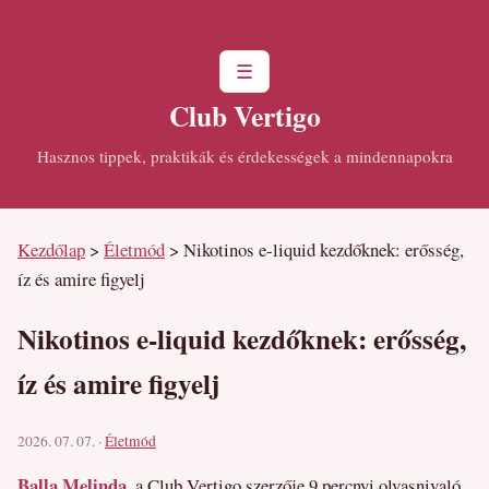
☰
Club Vertigo
Hasznos tippek, praktikák és érdekességek a mindennapokra
Kezdőlap
>
Életmód
>
Nikotinos e-liquid kezdőknek: erősség,
íz és amire figyelj
Nikotinos e-liquid kezdőknek: erősség,
íz és amire figyelj
2026. 07. 07. ·
Életmód
Balla Melinda
, a Club Vertigo szerzője
9 percnyi olvasnivaló