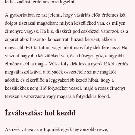
felhasználást, érdemes erre figyelni.
A gyakorlatban ez azt jelenti, hogy vásárlás előtt érdemes két
dolgot tisztázni magadban: milyen készüléked van, és milyen
élményre vágysz. Ha kis, diszkrét pod eszközzel vaporzol, és a
cigarettához hasonló, koncentrált húzást keresel, akkor a
magasabb PG-tartalmú vagy nikotinsós folyadék felé nézz. Ha
viszont nagyobb készüléked van, és a bőséges gőz, a lágyabb
élmény a cél, a magas VG-s folyadék lesz a nyerő. E két kérdés
megválaszolásával a folyadék összetétele szinte magától
adódik, és elkerülöd a leggyakoribb kezdő hibát, hogy a
készülékhez nem illő folyadékot veszel, majd a rossz élményt
tévesen a vaporzásra vagy magára a folyadékra fogod.
Ízválasztás: hol kezdd
Az ízek világa az e-liquidek egyik legvonzóbb része,