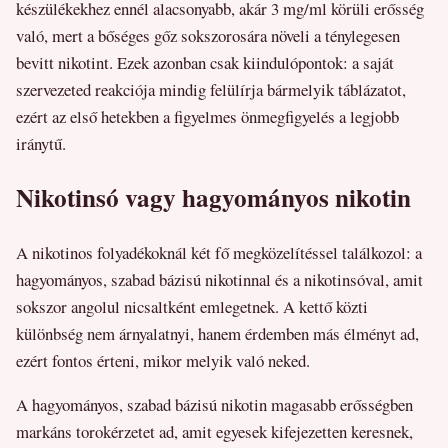
készülékekhez ennél alacsonyabb, akár 3 mg/ml körüli erősség
való, mert a bőséges gőz sokszorosára növeli a ténylegesen
bevitt nikotint. Ezek azonban csak kiindulópontok: a saját
szervezeted reakciója mindig felülírja bármelyik táblázatot,
ezért az első hetekben a figyelmes önmegfigyelés a legjobb
iránytű.
Nikotinsó vagy hagyományos nikotin
A nikotinos folyadékoknál két fő megközelítéssel találkozol: a
hagyományos, szabad bázisú nikotinnal és a nikotinsóval, amit
sokszor angolul nicsaltként emlegetnek. A kettő közti
különbség nem árnyalatnyi, hanem érdemben más élményt ad,
ezért fontos érteni, mikor melyik való neked.
A hagyományos, szabad bázisú nikotin magasabb erősségben
markáns torokérzetet ad, amit egyesek kifejezetten keresnek,