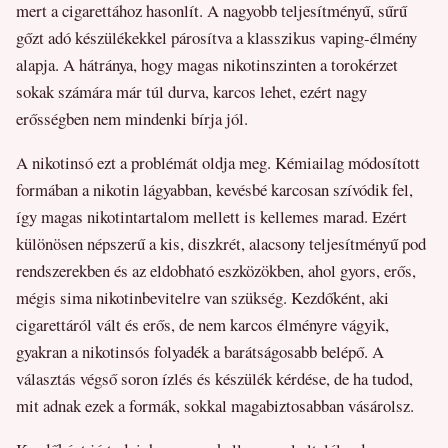
mert a cigarettához hasonlít. A nagyobb teljesítményű, sűrű
gőzt adó készülékekkel párosítva a klasszikus vaping-élmény
alapja. A hátránya, hogy magas nikotinszinten a torokérzet
sokak számára már túl durva, karcos lehet, ezért nagy
erősségben nem mindenki bírja jól.
A nikotinsó ezt a problémát oldja meg. Kémiailag módosított
formában a nikotin lágyabban, kevésbé karcosan szívódik fel,
így magas nikotintartalom mellett is kellemes marad. Ezért
különösen népszerű a kis, diszkrét, alacsony teljesítményű pod
rendszerekben és az eldobható eszközökben, ahol gyors, erős,
mégis sima nikotinbevitelre van szükség. Kezdőként, aki
cigarettáról vált és erős, de nem karcos élményre vágyik,
gyakran a nikotinsós folyadék a barátságosabb belépő. A
választás végső soron ízlés és készülék kérdése, de ha tudod,
mit adnak ezek a formák, sokkal magabiztosabban vásárolsz.