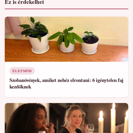
Ez is érdekelhet
ÉLETMÓD
Szobanövények, amiket nehéz elrontani: 6 igénytelen faj
kezdőknek