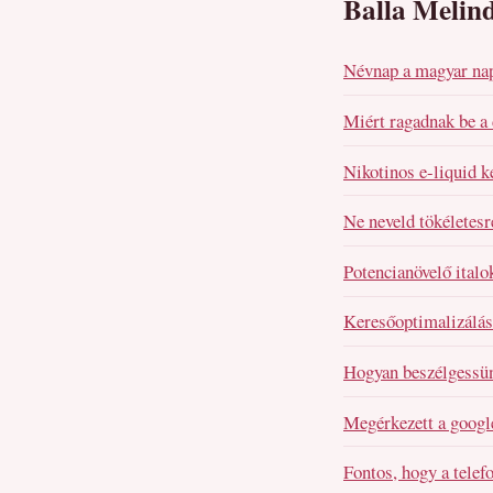
Balla Melind
Névnap a magyar nap
Miért ragadnak be a
Nikotinos e-liquid k
Ne neveld tökéletesr
Potencianövelő italo
Keresőoptimalizálás 
Hogyan beszélgessü
Megérkezett a google
Fontos, hogy a telef