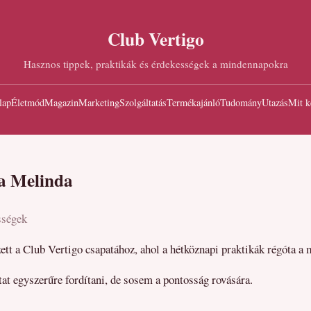
Club Vertigo
Hasznos tippek, praktikák és érdekességek a mindennapokra
lap
Életmód
Magazin
Marketing
Szolgáltatás
Termékajánló
Tudomány
Utazás
Mit k
a Melinda
sségek
tt a Club Vertigo csapatához, ahol a hétköznapi praktikák régóta a 
tat egyszerűre fordítani, de sosem a pontosság rovására.