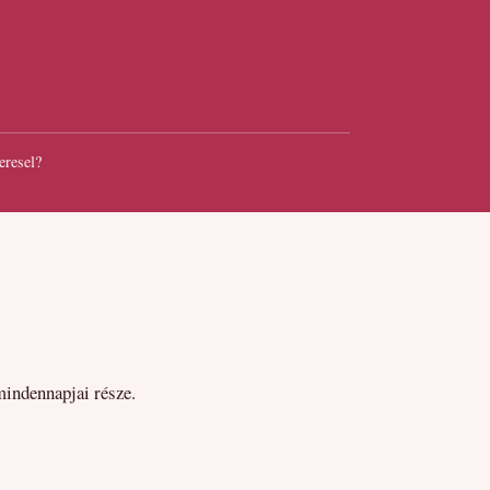
eresel?
mindennapjai része.