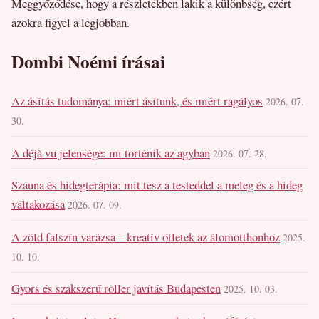
Meggyőződése, hogy a részletekben lakik a különbség, ezért
azokra figyel a legjobban.
Dombi Noémi írásai
Az ásítás tudománya: miért ásítunk, és miért ragályos
2026. 07.
30.
A déjà vu jelensége: mi történik az agyban
2026. 07. 28.
Szauna és hidegterápia: mit tesz a testeddel a meleg és a hideg
váltakozása
2026. 07. 09.
A zöld falszín varázsa – kreatív ötletek az álomotthonhoz
2025.
10. 10.
Gyors és szakszerű roller javítás Budapesten
2025. 10. 03.