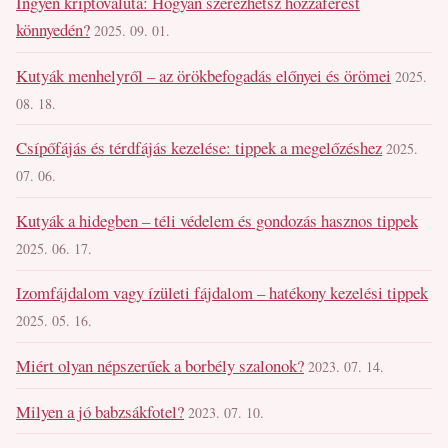
Ingyen kriptovaluta: Hogyan szerezhetsz hozzáférést
könnyedén?
2025. 09. 01.
Kutyák menhelyről – az örökbefogadás előnyei és örömei
2025.
08. 18.
Csípőfájás és térdfájás kezelése: tippek a megelőzéshez
2025.
07. 06.
Kutyák a hidegben – téli védelem és gondozás hasznos tippek
2025. 06. 17.
Izomfájdalom vagy ízületi fájdalom – hatékony kezelési tippek
2025. 05. 16.
Miért olyan népszerűek a borbély szalonok?
2023. 07. 14.
Milyen a jó babzsákfotel?
2023. 07. 10.