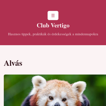
☰
Club Vertigo
Hasznos tippek, praktikák és érdekességek a mindennapokra
Alvás