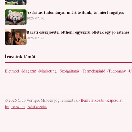
Az ásítás tudománya: miért ásítunk, és miért ragályos
2026. 07. 30.
Baráti összejövetel otthon: egyszerű ötletek egy jó estéhez
2026. 07. 28.
Írásaink témái
Életmód
Magazin
Marketing
Szolgáltatás
Termékajánló
Tudomány
U
© 2026 Club Vertigo. Minden jog fenntartva.
·
Bemutatkozás
·
Kapcsolat
·
Impresszum
·
Adatkezelés