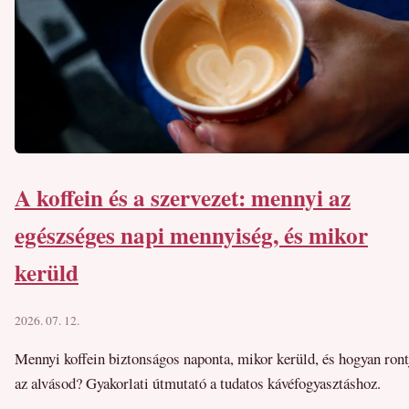
A koffein és a szervezet: mennyi az
egészséges napi mennyiség, és mikor
kerüld
2026. 07. 12.
Mennyi koffein biztonságos naponta, mikor kerüld, és hogyan ront
az alvásod? Gyakorlati útmutató a tudatos kávéfogyasztáshoz.