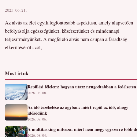
2025. 06. 21.
Az alvás az élet egyik legfontosabb aspektusa, amely alapvetően
befolyásolja egészségünket, közérzetünket és mindennapi
teljesítményünket. A megfelelő alvás nem csupán a fáradtság
elkerüléséről szól,
Most írtuk
Repülési félelem: hogyan utazz nyugodtabban a fedélzeten
2026. 08. 08.
Az idő érzékelése az agyban: miért repül az idő, ahogy
idősödünk
2026. 08. 06.
A multitasking mítosza: miért nem megy egyszerre több d
2026. 08. 04.