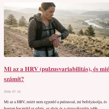
Mi az a HRV (pulzusvariabilitás), és mié
számít?
2026. 07. 10.
Mi az a HRV, miért nem egyenlő a pulzussal, mi befolyásolja, és
hogyan használd az edzés, az alvás és a stresszkezelés jobb