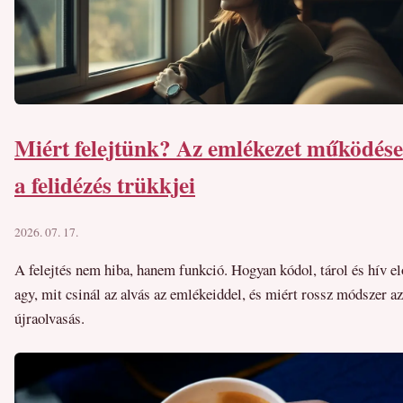
Miért felejtünk? Az emlékezet működése
a felidézés trükkjei
2026. 07. 17.
A felejtés nem hiba, hanem funkció. Hogyan kódol, tárol és hív el
agy, mit csinál az alvás az emlékeiddel, és miért rossz módszer az
újraolvasás.