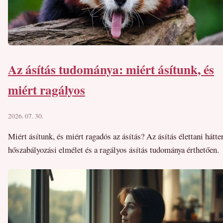
Az ásítás tudománya: miért ásítunk, és
miért ragályos
2026. 07. 30.
Miért ásítunk, és miért ragadós az ásítás? Az ásítás élettani hátter
hőszabályozási elmélet és a ragályos ásítás tudománya érthetően.