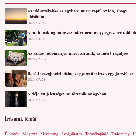
Az idő érzékelése az agyban: miért repül az idő, ahogy
idősödünk
2026. 08. 06.
A multitasking mítosza: miért nem megy egyszerre több d
2026. 08. 04.
Az ásítás tudománya: miért ásítunk, és miért ragályos
2026. 07. 30.
Baráti összejövetel otthon: egyszerű ötletek egy jó estéhez
2026. 07. 28.
A déjà vu jelensége: mi történik az agyban
2026. 07. 28.
Írásaink témái
Életmód
Magazin
Marketing
Szolgáltatás
Termékajánló
Tudomány
U