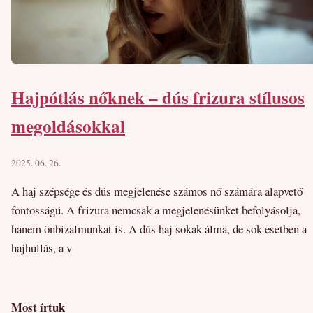
Hajpótlás nőknek – dús frizura stílusos
megoldásokkal
2025. 06. 26.
A haj szépsége és dús megjelenése számos nő számára alapvető
fontosságú. A frizura nemcsak a megjelenésünket befolyásolja,
hanem önbizalmunkat is. A dús haj sokak álma, de sok esetben a
hajhullás, a v
Most írtuk