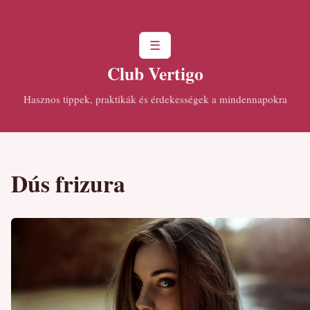
☰
Club Vertigo
Hasznos tippek, praktikák és érdekességek a mindennapokra
Dús frizura