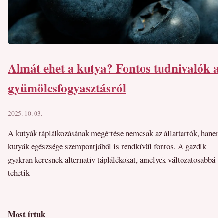
Almát ehet a kutya? Fontos tudnivalók 
gyümölcsfogyasztásról
2025. 10. 03.
A kutyák táplálkozásának megértése nemcsak az állattartók, hane
kutyák egészsége szempontjából is rendkívül fontos. A gazdik
gyakran keresnek alternatív táplálékokat, amelyek változatosabbá
tehetik
Most írtuk