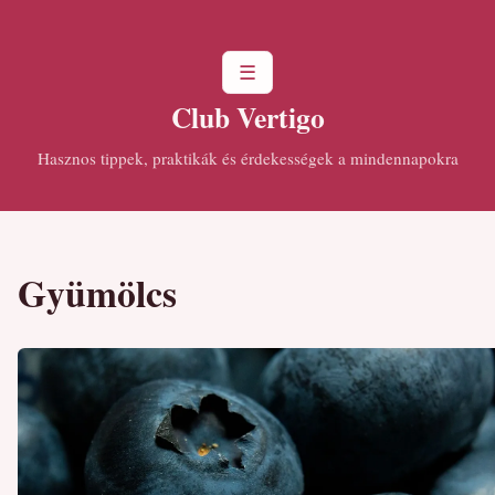
☰
Club Vertigo
Hasznos tippek, praktikák és érdekességek a mindennapokra
Gyümölcs