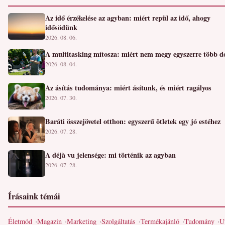
Az idő érzékelése az agyban: miért repül az idő, ahogy
idősödünk
2026. 08. 06.
A multitasking mítosza: miért nem megy egyszerre több d
2026. 08. 04.
Az ásítás tudománya: miért ásítunk, és miért ragályos
2026. 07. 30.
Baráti összejövetel otthon: egyszerű ötletek egy jó estéhez
2026. 07. 28.
A déjà vu jelensége: mi történik az agyban
2026. 07. 28.
Írásaink témái
Életmód
Magazin
Marketing
Szolgáltatás
Termékajánló
Tudomány
U