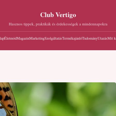
Club Vertigo
Hasznos tippek, praktikák és érdekességek a mindennapokra
lap
Életmód
Magazin
Marketing
Szolgáltatás
Termékajánló
Tudomány
Utazás
Mit k