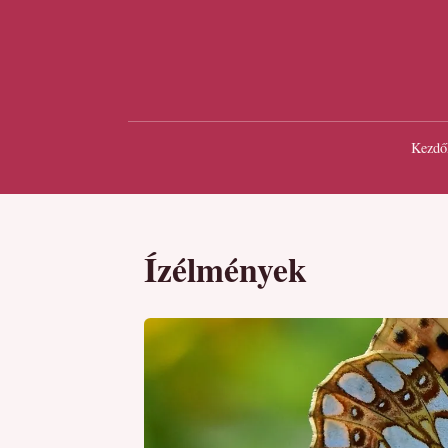
Kezdő
Ízélmények