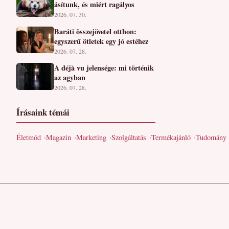
ásítunk, és miért ragályos
2026. 07. 30.
Baráti összejövetel otthon:
egyszerű ötletek egy jó estéhez
2026. 07. 28.
A déjà vu jelensége: mi történik
az agyban
2026. 07. 28.
Írásaink témái
Életmód
Magazin
Marketing
Szolgáltatás
Termékajánló
Tudomány