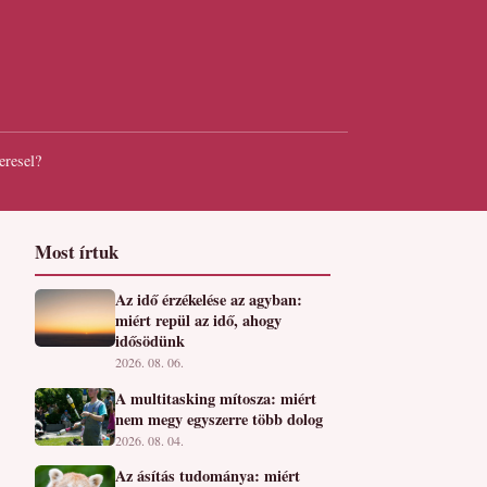
eresel?
Most írtuk
Az idő érzékelése az agyban:
miért repül az idő, ahogy
idősödünk
2026. 08. 06.
A multitasking mítosza: miért
nem megy egyszerre több dolog
2026. 08. 04.
Az ásítás tudománya: miért