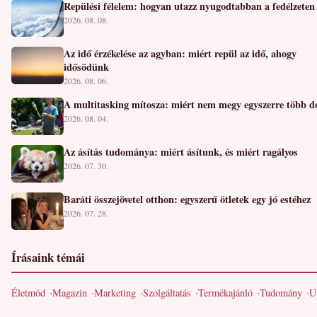
Repülési félelem: hogyan utazz nyugodtabban a fedélzeten
2026. 08. 08.
Az idő érzékelése az agyban: miért repül az idő, ahogy
idősödünk
2026. 08. 06.
A multitasking mítosza: miért nem megy egyszerre több d
2026. 08. 04.
Az ásítás tudománya: miért ásítunk, és miért ragályos
2026. 07. 30.
Baráti összejövetel otthon: egyszerű ötletek egy jó estéhez
2026. 07. 28.
Írásaink témái
Életmód
Magazin
Marketing
Szolgáltatás
Termékajánló
Tudomány
U