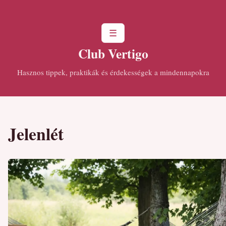
☰
Club Vertigo
Hasznos tippek, praktikák és érdekességek a mindennapokra
Jelenlét