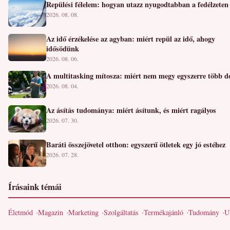
Repülési félelem: hogyan utazz nyugodtabban a fedélzeten
2026. 08. 08.
Az idő érzékelése az agyban: miért repül az idő, ahogy
idősödünk
2026. 08. 06.
A multitasking mítosza: miért nem megy egyszerre több d
2026. 08. 04.
Az ásítás tudománya: miért ásítunk, és miért ragályos
2026. 07. 30.
Baráti összejövetel otthon: egyszerű ötletek egy jó estéhez
2026. 07. 28.
Írásaink témái
Életmód
Magazin
Marketing
Szolgáltatás
Termékajánló
Tudomány
U