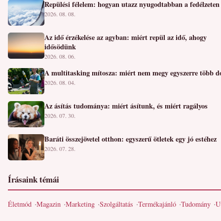
Repülési félelem: hogyan utazz nyugodtabban a fedélzeten
2026. 08. 08.
Az idő érzékelése az agyban: miért repül az idő, ahogy
idősödünk
2026. 08. 06.
A multitasking mítosza: miért nem megy egyszerre több d
2026. 08. 04.
Az ásítás tudománya: miért ásítunk, és miért ragályos
2026. 07. 30.
Baráti összejövetel otthon: egyszerű ötletek egy jó estéhez
2026. 07. 28.
Írásaink témái
Életmód
Magazin
Marketing
Szolgáltatás
Termékajánló
Tudomány
U