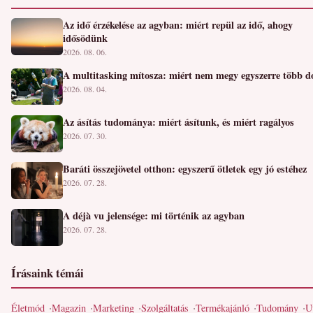
Az idő érzékelése az agyban: miért repül az idő, ahogy
idősödünk
2026. 08. 06.
A multitasking mítosza: miért nem megy egyszerre több d
2026. 08. 04.
Az ásítás tudománya: miért ásítunk, és miért ragályos
2026. 07. 30.
Baráti összejövetel otthon: egyszerű ötletek egy jó estéhez
2026. 07. 28.
A déjà vu jelensége: mi történik az agyban
2026. 07. 28.
Írásaink témái
Életmód
Magazin
Marketing
Szolgáltatás
Termékajánló
Tudomány
U