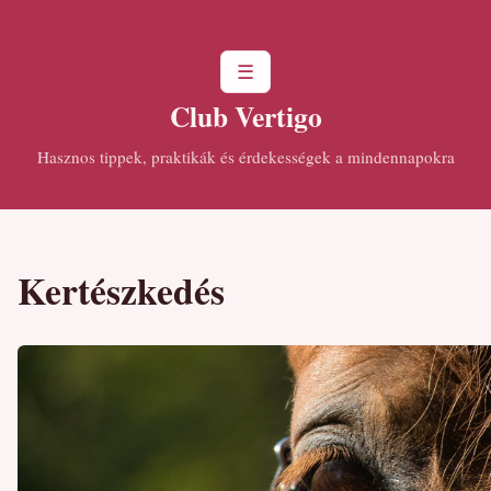
☰
Club Vertigo
Hasznos tippek, praktikák és érdekességek a mindennapokra
Kertészkedés