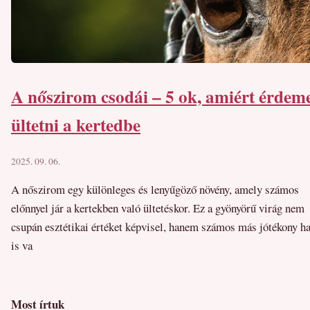
A nőszirom csodái – 5 ok, amiért érdem
ültetni a kertedbe
2025. 09. 06.
A nőszirom egy különleges és lenyűgöző növény, amely számos
előnnyel jár a kertekben való ültetéskor. Ez a gyönyörű virág nem
csupán esztétikai értéket képvisel, hanem számos más jótékony ha
is va
Most írtuk