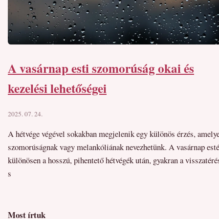
A vasárnap esti szomorúság okai és
kezelési lehetőségei
2025. 07. 24.
A hétvége végével sokakban megjelenik egy különös érzés, amely
szomorúságnak vagy melankóliának nevezhetünk. A vasárnap esté
különösen a hosszú, pihentető hétvégék után, gyakran a visszatéré
s
Most írtuk