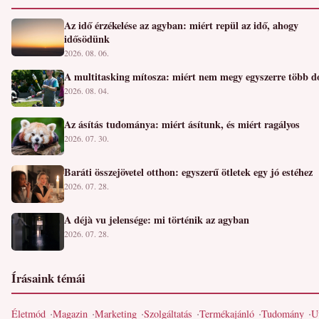
Az idő érzékelése az agyban: miért repül az idő, ahogy
idősödünk
2026. 08. 06.
A multitasking mítosza: miért nem megy egyszerre több d
2026. 08. 04.
Az ásítás tudománya: miért ásítunk, és miért ragályos
2026. 07. 30.
Baráti összejövetel otthon: egyszerű ötletek egy jó estéhez
2026. 07. 28.
A déjà vu jelensége: mi történik az agyban
2026. 07. 28.
Írásaink témái
Életmód
Magazin
Marketing
Szolgáltatás
Termékajánló
Tudomány
U