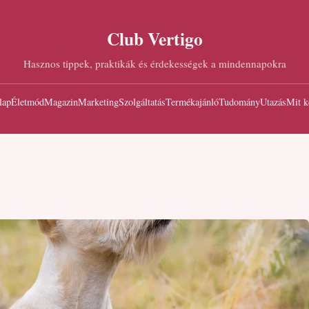
Club Vertigo
Hasznos tippek, praktikák és érdekességek a mindennapokra
lap
Életmód
Magazin
Marketing
Szolgáltatás
Termékajánló
Tudomány
Utazás
Mit k