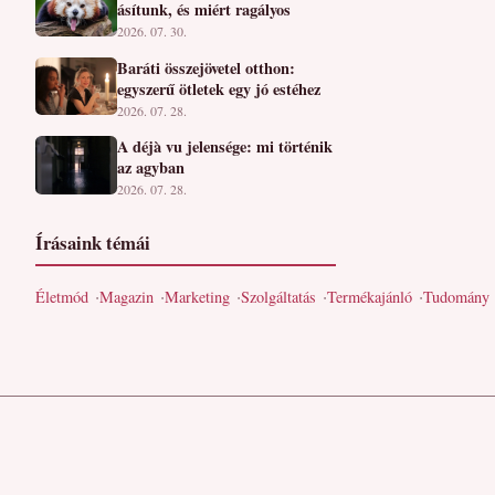
ásítunk, és miért ragályos
2026. 07. 30.
Baráti összejövetel otthon:
egyszerű ötletek egy jó estéhez
2026. 07. 28.
A déjà vu jelensége: mi történik
az agyban
2026. 07. 28.
Írásaink témái
Életmód
Magazin
Marketing
Szolgáltatás
Termékajánló
Tudomány