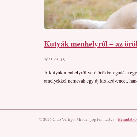
Kutyák menhelyről – az örö
2025. 08. 18.
A kutyák menhelyről való örökbefogadása egyr
amelyekkel nemcsak egy új kis kedvencet, hane
© 2026 Club Vertigo. Minden jog fenntartva.
·
Bemutatko