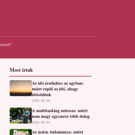
eresel?
Most írtuk
Az idő érzékelése az agyban:
miért repül az idő, ahogy
idősödünk
2026. 08. 06.
A multitasking mítosza: miért
nem megy egyszerre több dolog
2026. 08. 04.
Az ásítás tudománya: miért