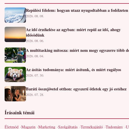
Repülési félelem: hogyan utazz nyugodtabban a fedélzeten
2026. 08. 08.
Az idő érzékelése az agyban: miért repül az idő, ahogy
idősödünk
2026. 08. 06.
A multitasking mítosza: miért nem megy egyszerre több d
2026. 08. 04.
Az ásítás tudománya: miért ásítunk, és miért ragályos
2026. 07. 30.
Baráti összejövetel otthon: egyszerű ötletek egy jó estéhez
2026. 07. 28.
Írásaink témái
Életmód
Magazin
Marketing
Szolgáltatás
Termékajánló
Tudomány
U