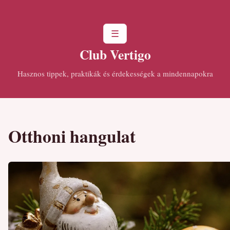
☰
Club Vertigo
Hasznos tippek, praktikák és érdekességek a mindennapokra
Otthoni hangulat