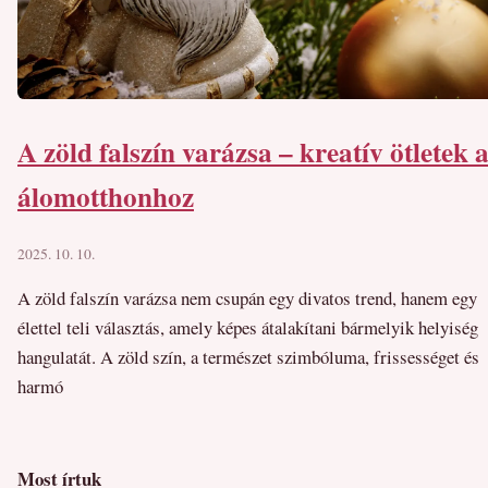
A zöld falszín varázsa – kreatív ötletek 
álomotthonhoz
2025. 10. 10.
A zöld falszín varázsa nem csupán egy divatos trend, hanem egy
élettel teli választás, amely képes átalakítani bármelyik helyiség
hangulatát. A zöld szín, a természet szimbóluma, frissességet és
harmó
Most írtuk