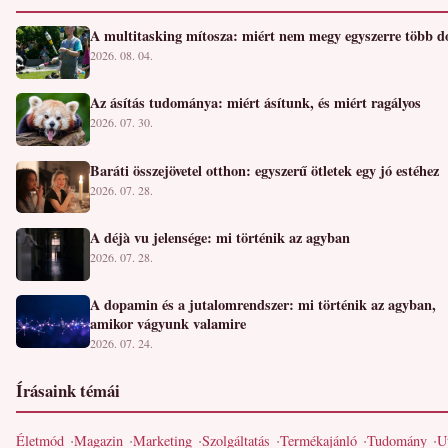
A multitasking mítosza: miért nem megy egyszerre több d
2026. 08. 04.
Az ásítás tudománya: miért ásítunk, és miért ragályos
2026. 07. 30.
Baráti összejövetel otthon: egyszerű ötletek egy jó estéhez
2026. 07. 28.
A déjà vu jelensége: mi történik az agyban
2026. 07. 28.
A dopamin és a jutalomrendszer: mi történik az agyban,
amikor vágyunk valamire
2026. 07. 24.
Írásaink témái
Életmód
Magazin
Marketing
Szolgáltatás
Termékajánló
Tudomány
U