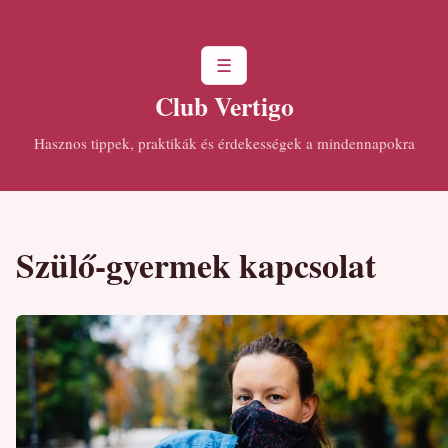
☰
Club Vertigo
Hasznos tippek, praktikák és érdekességek a mindennapokra
Szülő-gyermek kapcsolat