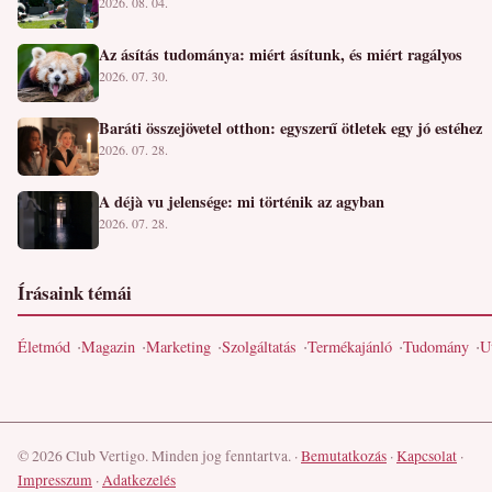
2026. 08. 04.
Az ásítás tudománya: miért ásítunk, és miért ragályos
2026. 07. 30.
Baráti összejövetel otthon: egyszerű ötletek egy jó estéhez
2026. 07. 28.
A déjà vu jelensége: mi történik az agyban
2026. 07. 28.
Írásaink témái
Életmód
Magazin
Marketing
Szolgáltatás
Termékajánló
Tudomány
U
© 2026 Club Vertigo. Minden jog fenntartva.
·
Bemutatkozás
·
Kapcsolat
·
Impresszum
·
Adatkezelés