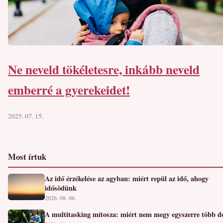
Ne neveld tökéletesre, inkább neveld
emberré a gyerekeidet!
2025. 07. 15.
Most írtuk
Az idő érzékelése az agyban: miért repül az idő, ahogy
idősödünk
2026. 08. 06.
A multitasking mítosza: miért nem megy egyszerre több d