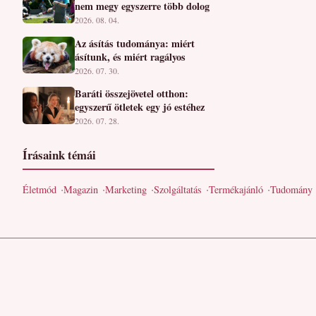
nem megy egyszerre több dolog
2026. 08. 04.
Az ásítás tudománya: miért
ásítunk, és miért ragályos
2026. 07. 30.
Baráti összejövetel otthon:
egyszerű ötletek egy jó estéhez
2026. 07. 28.
Írásaink témái
Életmód
Magazin
Marketing
Szolgáltatás
Termékajánló
Tudomány