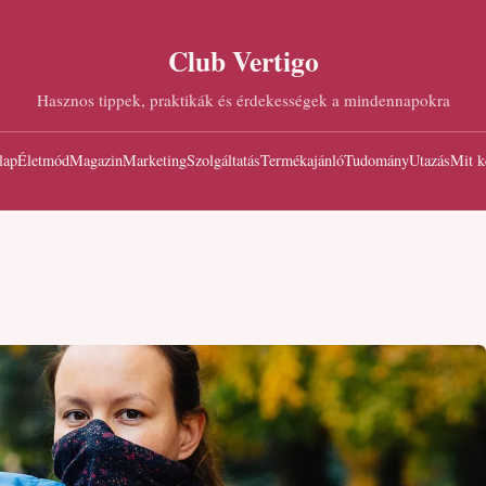
Club Vertigo
Hasznos tippek, praktikák és érdekességek a mindennapokra
lap
Életmód
Magazin
Marketing
Szolgáltatás
Termékajánló
Tudomány
Utazás
Mit k