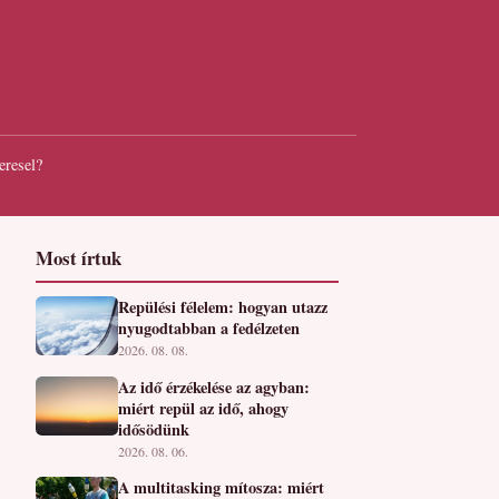
eresel?
Most írtuk
Repülési félelem: hogyan utazz
nyugodtabban a fedélzeten
2026. 08. 08.
Az idő érzékelése az agyban:
miért repül az idő, ahogy
idősödünk
2026. 08. 06.
A multitasking mítosza: miért