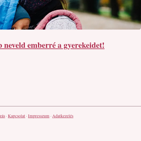
b neveld emberré a gyerekeidet!
zás
·
Kapcsolat
·
Impresszum
·
Adatkezelés