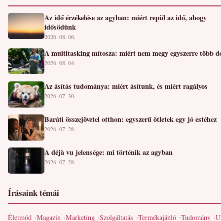
Az idő érzékelése az agyban: miért repül az idő, ahogy
idősödünk
2026. 08. 06.
A multitasking mítosza: miért nem megy egyszerre több d
2026. 08. 04.
Az ásítás tudománya: miért ásítunk, és miért ragályos
2026. 07. 30.
Baráti összejövetel otthon: egyszerű ötletek egy jó estéhez
2026. 07. 28.
A déjà vu jelensége: mi történik az agyban
2026. 07. 28.
Írásaink témái
Életmód
Magazin
Marketing
Szolgáltatás
Termékajánló
Tudomány
U