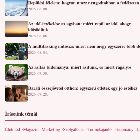
Repülési félelem: hogyan utazz nyugodtabban a fedélzeten
2026. 08. 08.
Az idő érzékelése az agyban: miért repül az idő, ahogy
idősödünk
2026. 08. 06.
A multitasking mítosza: miért nem megy egyszerre több d
2026. 08. 04.
Az ásítás tudománya: miért ásítunk, és miért ragályos
2026. 07. 30.
Baráti összejövetel otthon: egyszerű ötletek egy jó estéhez
2026. 07. 28.
Írásaink témái
Életmód
Magazin
Marketing
Szolgáltatás
Termékajánló
Tudomány
U