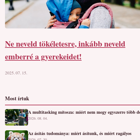
Ne neveld tökéletesre, inkább neveld
emberré a gyerekeidet!
2025. 07. 15.
Most írtuk
A multitasking mítosza: miért nem megy egyszerre több d
2026. 08. 04.
Az ásítás tudománya: miért ásítunk, és miért ragályos
2026. 07. 30.