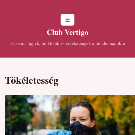
☰
Club Vertigo
Hasznos tippek, praktikák és érdekességek a mindennapokra
Tökéletesség