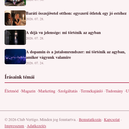
Baráti összejövetel otthon: egyszerű ötletek egy jó estéhez
2026. 07. 28.
A déjà vu jelensége: mi történik az agyban
2026. 07. 28.
A dopamin és a jutalomrendszer: mi történik az agyban,
amikor vágyunk valamire
2026. 07. 24.
Írásaink témái
Életmód
Magazin
Marketing
Szolgáltatás
Termékajánló
Tudomány
U
© 2026 Club Vertigo. Minden jog fenntartva.
·
Bemutatkozás
·
Kapcsolat
·
Impresszum
·
Adatkezelés