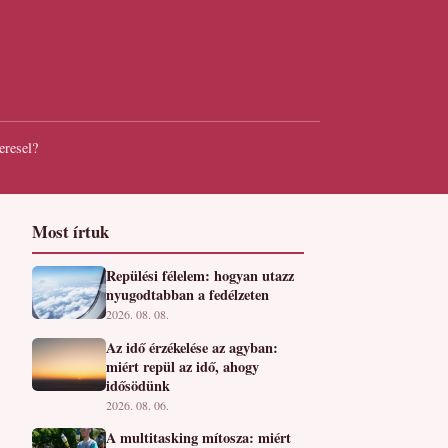
eresel?
Most írtuk
Repülési félelem: hogyan utazz
nyugodtabban a fedélzeten
2026. 08. 08.
Az idő érzékelése az agyban:
miért repül az idő, ahogy
idősödünk
2026. 08. 06.
A multitasking mítosza: miért