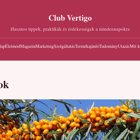
Club Vertigo
Hasznos tippek, praktikák és érdekességek a mindennapokra
lap
Életmód
Magazin
Marketing
Szolgáltatás
Termékajánló
Tudomány
Utazás
Mit k
ok