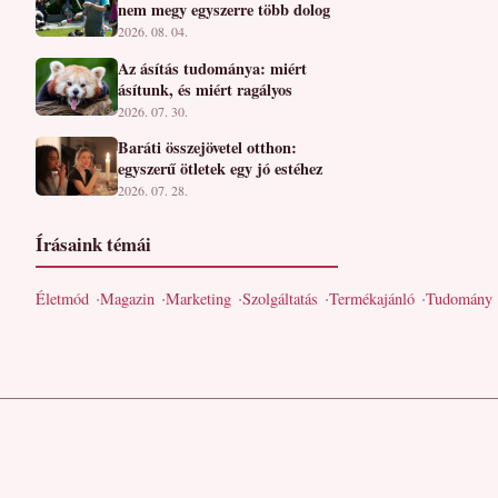
nem megy egyszerre több dolog
2026. 08. 04.
Az ásítás tudománya: miért
ásítunk, és miért ragályos
2026. 07. 30.
Baráti összejövetel otthon:
egyszerű ötletek egy jó estéhez
2026. 07. 28.
Írásaink témái
Életmód
Magazin
Marketing
Szolgáltatás
Termékajánló
Tudomány