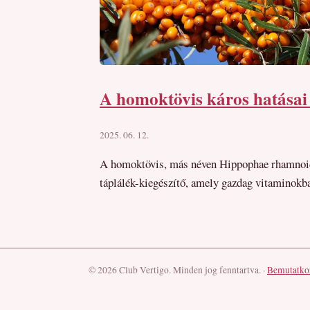
A homoktövis káros hatásai
2025. 06. 12.
A homoktövis, más néven Hippophae rhamnoide
táplálék-kiegészítő, amely gazdag vitaminokb
© 2026 Club Vertigo. Minden jog fenntartva.
·
Bemutatko