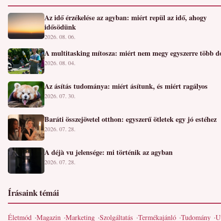
Az idő érzékelése az agyban: miért repül az idő, ahogy
idősödünk
2026. 08. 06.
A multitasking mítosza: miért nem megy egyszerre több d
2026. 08. 04.
Az ásítás tudománya: miért ásítunk, és miért ragályos
2026. 07. 30.
Baráti összejövetel otthon: egyszerű ötletek egy jó estéhez
2026. 07. 28.
A déjà vu jelensége: mi történik az agyban
2026. 07. 28.
Írásaink témái
Életmód
Magazin
Marketing
Szolgáltatás
Termékajánló
Tudomány
U